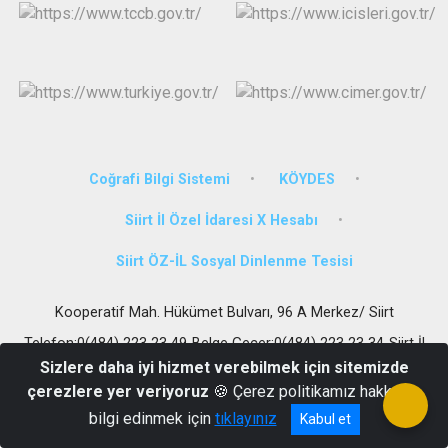
Coğrafi Bilgi Sistemi
KÖYDES
Siirt İl Özel İdaresi X Hesabı
Siirt ÖZ-İL Sosyal Dinlenme Tesisi
Kooperatif Mah. Hükümet Bulvarı, 96 A Merkez/ Siirt
Telefon:0(484) 223 23 49-Belge Geçer:0(484) 223 23 34-Siirt İl
Özel İdaresi Sosyal Tesisleri Tel.:0(484)254 20 30
Sizlere daha iyi hizmet verebilmek için sitemizde
çerezlere yer veriyoruz
🍪 Çerez politikamız hakkında
bilgi edinmek için
tıklayınız
Kabul et