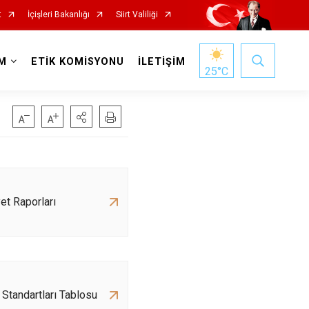
t
İçişleri Bakanlığı
Siirt Valiliği
M
ETİK KOMİSYONU
İLETİŞİM
25
°C
et Raporları
Standartları Tablosu