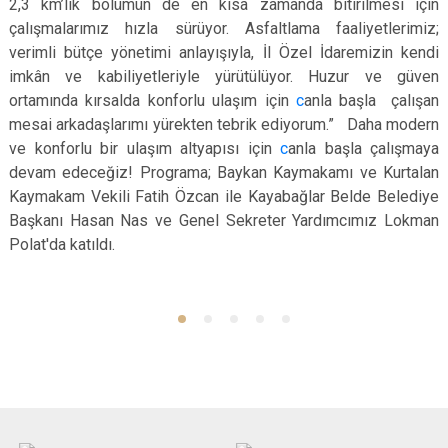
2,3 km’lik bölümün de en kısa zamanda bitirilmesi için
çalışmalarımız hızla sürüyor. Asfaltlama faaliyetlerimiz;
verimli bütçe yönetimi anlayışıyla, İl Özel İdaremizin kendi
imkân ve kabiliyetleriyle yürütülüyor. Huzur ve güven
ortamında kırsalda konforlu ulaşım için
c
anla başla çalışan
mesai arkadaşlarımı yürekten tebrik ediyorum.” Daha modern
ve konforlu bir ulaşım altyapısı için
c
anla başla çalışmaya
devam edeceğiz! Programa; Baykan Kaymakamı ve Kurtalan
Kaymakam Vekili Fatih Özcan ile Kayabağlar Belde Belediye
Başkanı Hasan Nas ve Genel Sekreter Yardımcımız Lokman
Polat'da katıldı.