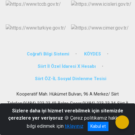
Coğrafi Bilgi Sistemi
KÖYDES
Siirt İl Özel İdaresi X Hesabı
Siirt ÖZ-İL Sosyal Dinlenme Tesisi
Kooperatif Mah. Hükümet Bulvarı, 96 A Merkez/ Siirt
Telefon:0(484) 223 23 49-Belge Geçer:0(484) 223 23 34-Siirt İl
Özel İdaresi Sosyal Tesisleri Tel.:0(484)254 20 30
Sizlere daha iyi hizmet verebilmek için sitemizde
çerezlere yer veriyoruz
🍪 Çerez politikamız hakkında
bilgi edinmek için
tıklayınız
Kabul et