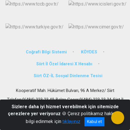
Coğrafi Bilgi Sistemi
KÖYDES
Siirt İl Özel İdaresi X Hesabı
Siirt ÖZ-İL Sosyal Dinlenme Tesisi
Kooperatif Mah. Hükümet Bulvarı, 96 A Merkez/ Siirt
Telefon:0(484) 223 23 49-Belge Geçer:0(484) 223 23 34-Siirt İl
Özel İdaresi Sosyal Tesisleri Tel.:0(484)254 20 30
Sizlere daha iyi hizmet verebilmek için sitemizde
çerezlere yer veriyoruz
🍪 Çerez politikamız hakkında
bilgi edinmek için
tıklayınız
Kabul et